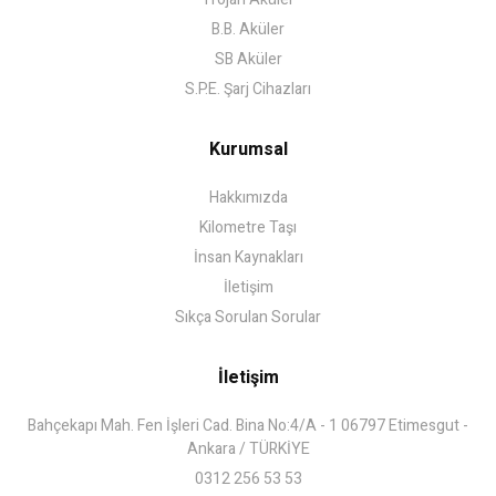
B.B. Aküler
SB Aküler
S.P.E. Şarj Cihazları
Kurumsal
Hakkımızda
Kilometre Taşı
İnsan Kaynakları
İletişim
Sıkça Sorulan Sorular
İletişim
Bahçekapı Mah. Fen İşleri Cad. Bina No:4/A - 1 06797 Etimesgut -
Ankara / TÜRKİYE
0312 256 53 53