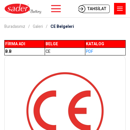
TAHSİLAT
Buradasınız
Galeri
CE Belgeleri
FİRMA ADI
BELGE
KATALOG
B.B
CE
PDF