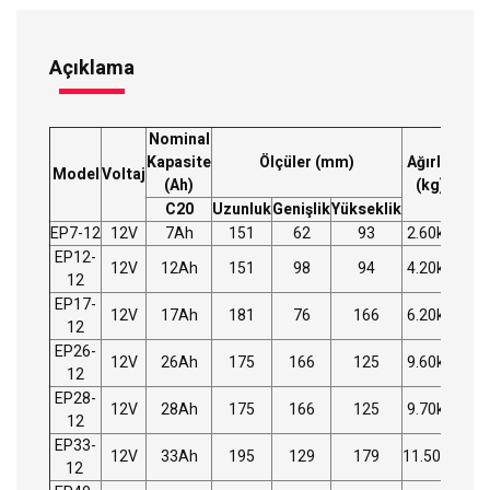
Açıklama
Nominal
Kapasite
Ölçüler (mm)
Ağırlık
Model
Voltaj
Kat
(Ah)
(kg)
C20
Uzunluk
Genişlik
Yükseklik
EP7-12
12V
7Ah
151
62
93
2.60kg
P
EP12-
12V
12Ah
151
98
94
4.20kg
P
12
EP17-
12V
17Ah
181
76
166
6.20kg
P
12
EP26-
12V
26Ah
175
166
125
9.60kg
P
12
EP28-
12V
28Ah
175
166
125
9.70kg
P
12
EP33-
12V
33Ah
195
129
179
11.50kg
P
12