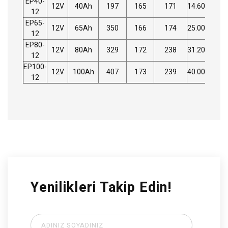
EP40-
12V
40Ah
197
165
171
14.60kg
P
12
EP65-
12V
65Ah
350
166
174
25.00kg
P
12
EP80-
12V
80Ah
329
172
238
31.20kg
P
12
EP100-
12V
100Ah
407
173
239
40.00kg
P
12
Yenilikleri Takip Edin!