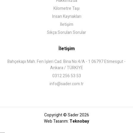
Hakkımızda
Kilometre Taşı
İnsan Kaynakları
İletişim
Sıkça Sorulan Sorular
İletişim
Bahçekapı Mah. Fen İşleri Cad. Bina No:4/A - 1 06797 Etimesgut -
Ankara / TÜRKİYE
0312 256 53 53
info@sader.com.tr
Copyright © Sader 2026
Web Tasarım:
Teknobay