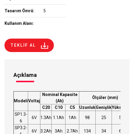
Tasarım Ömrü:
5
Kullanım Alanı:
TEKLİF AL
Açıklama
Nominal Kapasite
Ölçüler (mm)
A
Modeli
Voltaj
(Ah)
C20
C10
C5
Uzunluk
Genişlik
Yükseklik
SP1.3-
6V
1.3Ah
1.1Ah
1Ah
98
25
58
0
6
SP3.2-
6V
3.2Ah
3Ah
2.7Ah
134
34
67
0