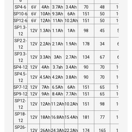
6
SP4-6
6V
4Ah
3.7Ah
3.4Ah
70
48
107
0
SP10-6
6V
10Ah
9.3Ah
6Ah
151
50
100
1
SP12-6
6V
12Ah
11Ah
10.2Ah
151
50
100
2
SP1.3-
12V
1.3Ah
1.1Ah
1Ah
98
45
59
0
12
SP2.2-
12V
2.2Ah
2.1Ah
1.9Ah
178
34
66
1
12
SP3.3-
12V
3.3Ah
3Ah
2.7Ah
134
67
67
1
12
SP4-12
12V
4Ah
3.7ah
3.4Ah
90
70
106
1
SP4.5-
12V
4.5Ah
4.2Ah
3.8Ah
90
70
106
1
12
SP7-12
12V
7Ah
6.5Ah
6Ah
151
65
100
2
SP9-12
12V
9Ah
8.4Ah
7.7Ah
151
65
100
2
SP12-
12V
12Ah
11.2Ah
10.2Ah
151
98
100
3
12
SP18-
12V
18Ah
16.8Ah
15.4Ah
181
77
167
5
12
SP26-
12V
26Ah
24.3Ah
22.2Ah
174
165
125
8