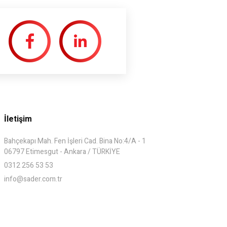
İletişim
Bahçekapı Mah. Fen İşleri Cad. Bina No:4/A - 1
06797 Etimesgut - Ankara / TÜRKİYE
0312 256 53 53
info@sader.com.tr