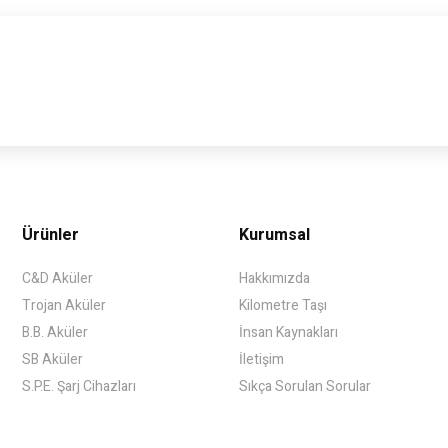
Ürünler
Kurumsal
C&D Aküler
Hakkımızda
Trojan Aküler
Kilometre Taşı
B.B. Aküler
İnsan Kaynakları
SB Aküler
İletişim
S.P.E. Şarj Cihazları
Sıkça Sorulan Sorular