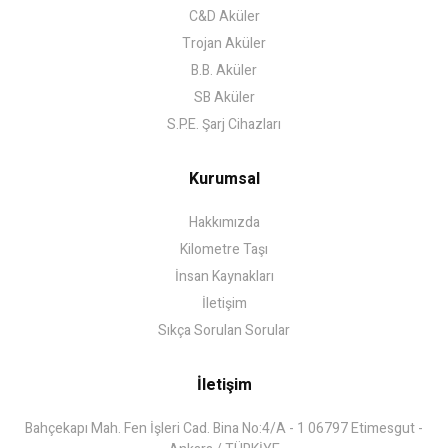
C&D Aküler
Trojan Aküler
B.B. Aküler
SB Aküler
S.P.E. Şarj Cihazları
Kurumsal
Hakkımızda
Kilometre Taşı
İnsan Kaynakları
İletişim
Sıkça Sorulan Sorular
İletişim
Bahçekapı Mah. Fen İşleri Cad. Bina No:4/A - 1 06797 Etimesgut -